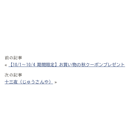
前の記事
«
【10/1～10/4 期間限定】お買い物の秋クーポンプレゼント
次の記事
»
十三夜（じゅうさんや）