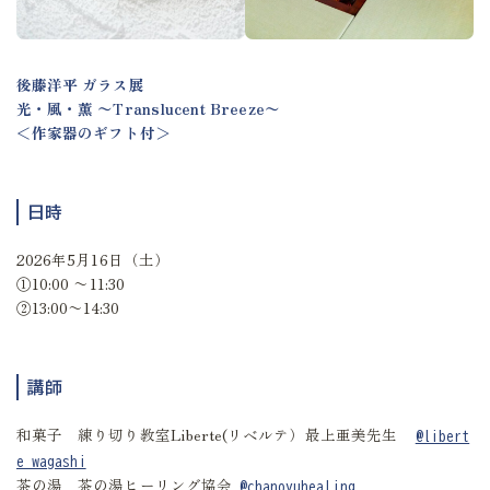
後藤洋平 ガラス展
光・風・薫 〜Translucent Breeze〜
＜作家器のギフト付＞
日時
2026年5月16日（土）
①10:00 〜11:30
②13:00〜14:30
講師
和菓子 練り切り教室Liberte(リベルテ）最上亜美先生
@libert
e_wagashi
茶の湯 茶の湯ヒーリング協会
@chanoyuhealing