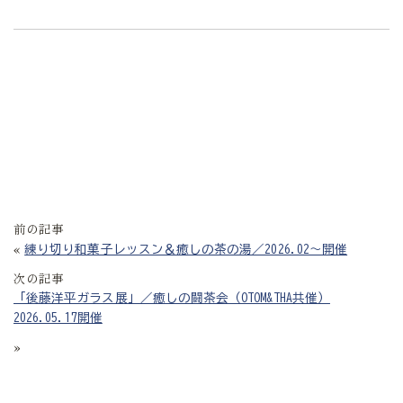
前の記事
«
練り切り和菓子レッスン＆癒しの茶の湯／2026.02〜開催
次の記事
「後藤洋平ガラス展」／癒しの闘茶会（OTOM&THA共催）
2026.05.17開催
»