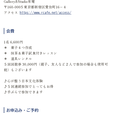
Gallery&Studio有庵
〒160-0005 東京都新宿区愛住町16−４
アクセス
https://www.rcafe.net/access/
会費
1名 6,600円
＊ 菓子４つ作成
＊ 抹茶＆菓子試食付きレッスン
＊ 道具レンタル
５回回数券 30,000円（親子、友人など２人で参加の場合も使用可
能）もございます
♪心が整う日本文化体験
♪５回連続参加でとってもお得
♪手ぶらで参加できます
お申込み・ご予約