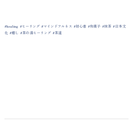
healing
ヒーリング
マインドフルネス
初心者
和菓子
抹茶
日本文
化
癒し
茶の湯ヒーリング
茶道