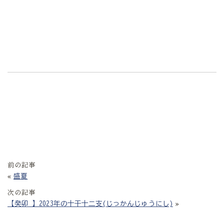
前の記事
«
盛夏
次の記事
»
【癸卯 】2023年の十干十二支(じっかんじゅうにし)