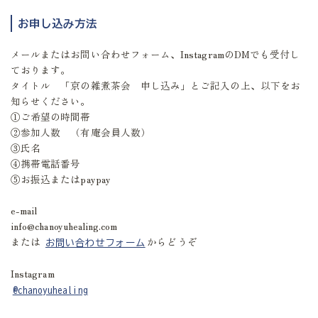
お申し込み方法
メールまたはお問い合わせフォーム、InstagramのDMでも受付し
ております。
タイトル 「京の雑煮茶会 申し込み」とご記入の上、以下をお
知らせください。
①ご希望の時間帯
②参加人数 （有庵会員人数）
③氏名
④携帯電話番号
⑤お振込またはpaypay
e-mail
info@chanoyuhealing.com
または
からどうぞ
お問い合わせフォーム
Instagram
@chanoyuhealing