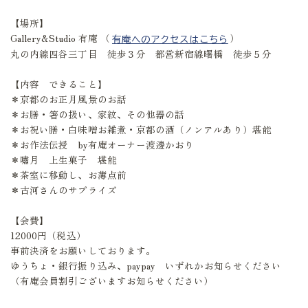
【場所】
Gallery&Studio 有庵 （
）
有庵へのアクセスはこちら
丸の内線四谷三丁目 徒歩３分 都営新宿線曙橋 徒歩５分
【内容 できること】
＊京都のお正月風景のお話
＊お膳・箸の扱い、家紋、その他器の話
＊お祝い膳・白味噌お雑煮・京都の酒（ノンアルあり）堪能
＊お作法伝授 by有庵オーナー渡邊かおり
＊嘯月 上生菓子 堪能
＊茶室に移動し、お薄点前
＊古河さんのサプライズ
【会費】
12000円（税込）
事前決済をお願いしております。
ゆうちょ・銀行振り込み、paypay いずれかお知らせください
（有庵会員割引ございますお知らせください）